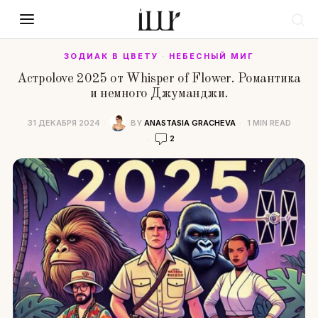
ЗОДИАК В ЦВЕТУ
·
НЕБЕСНЫЙ МИГ
Астроlove 2025 от Whisper of Flower. Романтика
и немного Джуманджи.
31 ДЕКАБРЯ 2024
BY
ANASTASIA GRACHEVA
1 MIN READ
2