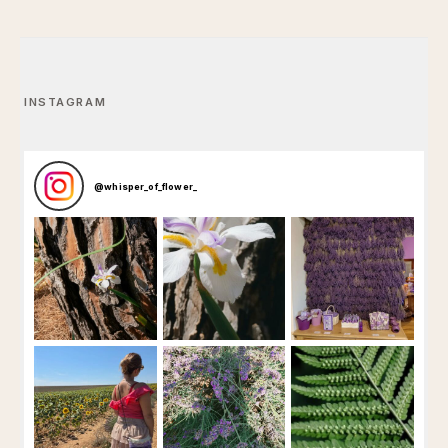
INSTAGRAM
@
whisper_of_flower_