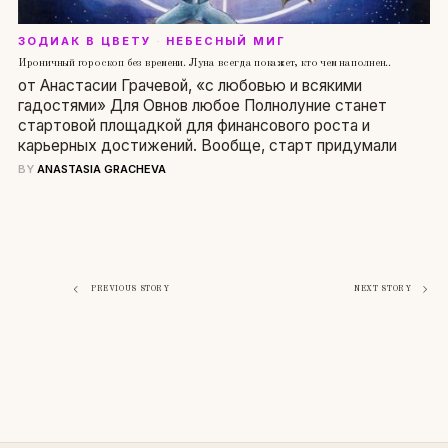
ЗОДИАК В ЦВЕТУ
·
НЕБЕСНЫЙ МИГ
Ироничный гороскоп без времени. Луна всегда покажет, кто чем наполнен..
от Анастасии Грачевой, «c любовью и всякими
гадостями» Для Овнов любое Полнолуние станет
стартовой площадкой для финансового роста и
карьерных достижений. Вообще, старт придумали
BY
ANASTASIA GRACHEVA
Навигация
PREVIOUS STORY
NEXT STORY
по
записям