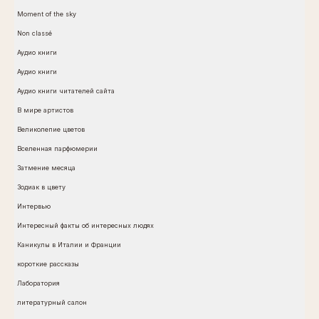
Moment of the sky
Non classé
Аудио книги
Аудио книги
Аудио книги читателей сайта
В мире артистов
Великолепие цветов
Вселенная парфюмерии
Затмение месяца
Зодиак в цвету
Интервью
Интересный факты об интересных людях
Каникулы в Италии и Франции
короткие рассказы
Лаборатория
литературный салон