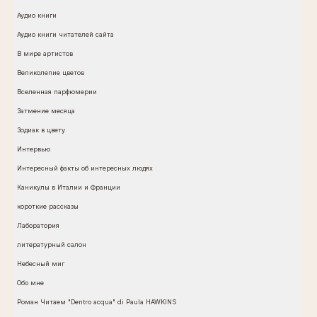
Аудио книги
Аудио книги читателей сайта
В мире артистов
Великолепие цветов
Вселенная парфюмерии
Затмение месяца
Зодиак в цвету
Интервью
Интересный факты об интересных людях
Каникулы в Италии и Франции
короткие рассказы
Лаборатория
литературный салон
Небесный миг
Обо мне
Роман Читаем "Dentro acqua" di Paula HAWKINS