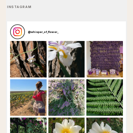
INSTAGRAM
@
whisper_of_flower_