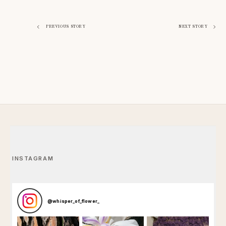
Навигация
PREVIOUS STORY
NEXT STORY
по
записям
INSTAGRAM
@
whisper_of_flower_