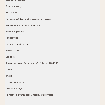
Зодиак в цвету
Интервью
Интересный факты об интересных людях
Каникулы в Италии и Франции
короткие рассказы
Лаборатория
литературный салон
Небесный миг
Обо мне
Роман Читаем "Dentro acqua" di Paula HAWKINS
Романы
стихи
традиция месяца
Цветок месяца
Читаем на итальянском языке. видео уроки