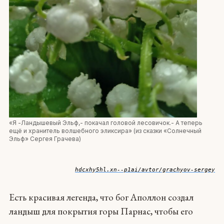
«Я -Ландышевый Эльф,- покачал головой лесовичок.- А теперь
ещё и хранитель волшебного эликсира» (из сказки «Солнечный
Эльф» Сергея Грачева)
hdcxhy5hl.xn--p1ai/avtor/grachyov-sergey
Есть красивая легенда, что бог Аполлон создал
ландыш для покрытия горы Парнас, чтобы его