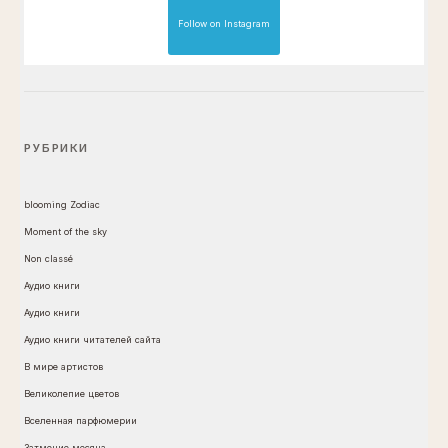
Follow on Instagram
РУБРИКИ
blooming Zodiac
Moment of the sky
Non classé
Аудио книги
Аудио книги
Аудио книги читателей сайта
В мире артистов
Великолепие цветов
Вселенная парфюмерии
Затмение месяца