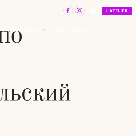
L'ATELIER
по
Небесный миг
Аудио книги
льский