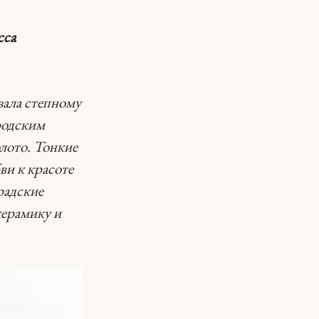
сса
зала степному
родским
олото. Тонкие
ви к красоте
радские
керамику и