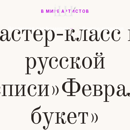
В МИРЕ АРТИСТОВ
астер-класc 
Вселенная парфюмерии
В мире артистов
русской
списи»Февра
букет»