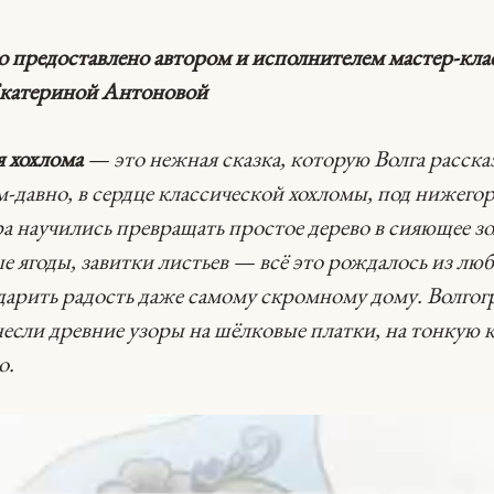
о предоставлено автором и исполнителем мастер-кла
Екатериной Антоновой
я хохлома
— это нежная сказка, которую Волга расска
м-давно, в сердце классической хохломы, под нижего
ра научились превращать простое дерево в сияющее з
е ягоды, завитки листьев — всё это рождалось из люб
дарить радость даже самому скромному дому. Волгог
несли древние узоры на шёлковые платки, на тонкую 
о.