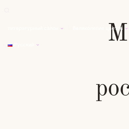
М
литературный салон
Великолепие цветов
Русский
ро