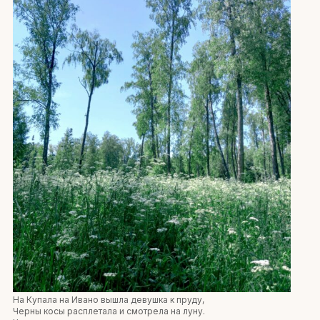
На Купала на Ивано вышла девушка к пруду,
Черны косы расплетала и смотрела на луну.