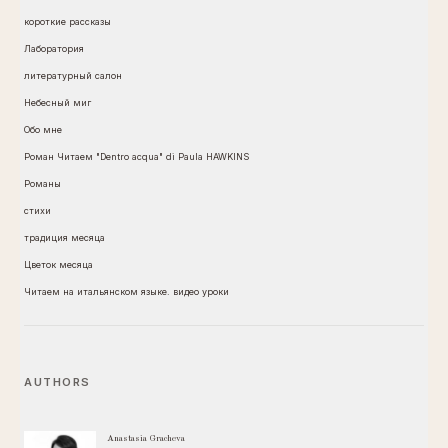
короткие рассказы
Лаборатория
литературный салон
Небесный миг
Обо мне
Роман Читаем "Dentro acqua" di Paula HAWKINS
Романы
стихи
традиция месяца
Цветок месяца
Читаем на итальянском языке. видео уроки
AUTHORS
Anastasia Gracheva