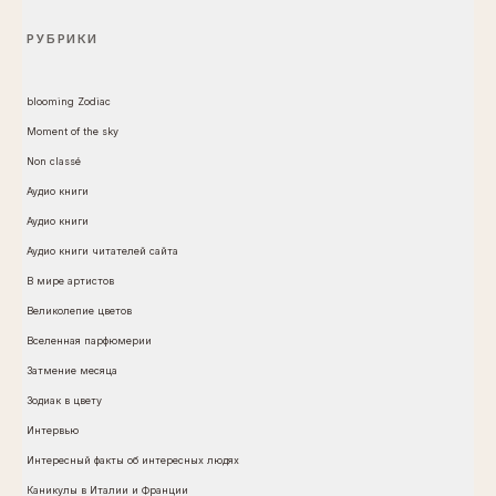
РУБРИКИ
blooming Zodiac
Moment of the sky
Non classé
Аудио книги
Аудио книги
Аудио книги читателей сайта
В мире артистов
Великолепие цветов
Вселенная парфюмерии
Затмение месяца
Зодиак в цвету
Интервью
Интересный факты об интересных людях
Каникулы в Италии и Франции