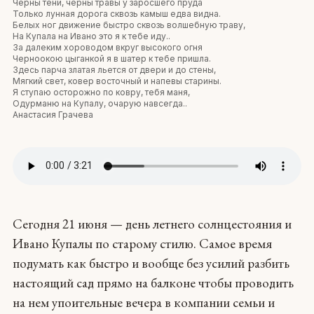
Черны тени, черны травы у заросшего пруда
Только лунная дорога сквозь камыш едва видна.
Белых ног движение быстро сквозь волшебную траву,
На Купала на Ивано это я к тебе иду..
За далеким хороводом вкруг высокого огня
Черноокою цыганкой я в шатер к тебе пришла.
Здесь парча златая льется от двери и до стены,
Мягкий свет, ковер восточный и напевы старины.
Я ступаю осторожно по ковру, тебя маня,
Одурманю на Купалу, очарую навсегда..
Анастасия Грачева
Сегодня 21 июня — день летнего солнцестояния и
Ивано Купалы по старому стилю. Самое время
подумать как быстро и вообще без усилий разбить
настоящий сад прямо на балконе чтобы проводить
на нем упоительные вечера в компании семьи и