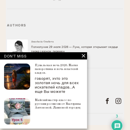
AUTHORS
Anastasia Gracheva
Полнолуние 29 июля 2026 — Луна, которая открывает сердце
перед сезоном перемен
DON'T MISS
Купальская ночь 2026. Магия
папоротника и ночь искателей
кладов.
говорят, xчто это
FOLLOW
золотая ночь для всех
искателей кладов...А
еще Вы можете
Майский мастер-класс по
русским росписям от Екатерины
Антоновой. Ламповой городец
3