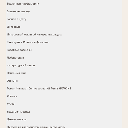
Вселенная парфюмерии
Затмение месяца
Зодиак в цвету
Интервью
Интересный факты об интересных людях
Каникулы в Италии и Франции
короткие рассказы
Лаборатория
литературный салон
Небесный миг
Обо мне
Роман Читаем "Dentro acqua" di Paula HAWKINS
Романы
стихи
традиция месяца
Цветок месяца
Читаем на итальянском языке. видео уроки