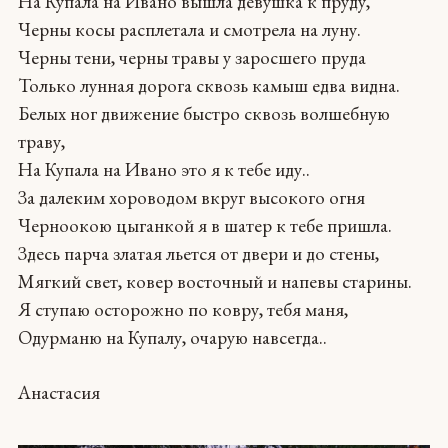
На Купала на Ивано вышла девушка к пруду,
Черны косы расплетала и смотрела на луну.
Черны тени, черны травы у заросшего пруда
Только лунная дорога сквозь камыш едва видна.
Белых ног движение быстро сквозь волшебную
траву,
На Купала на Ивано это я к тебе иду..
За далеким хороводом вкруг высокого огня
Черноокою цыганкой я в шатер к тебе пришла.
Здесь парча златая льется от двери и до стены,
Мягкий свет, ковер восточный и напевы старины.
Я ступаю осторожно по ковру, тебя маня,
Одурманю на Купалу, очарую навсегда..
Анастасия