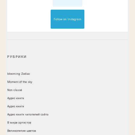
Follow on Instagram
РУБРИКИ
blooming Zodiac
Moment of the sky
Non classé
Аудио книги
Аудио книги
Аудио книги читателей сайта
В мире артистов
Великолепие цветов