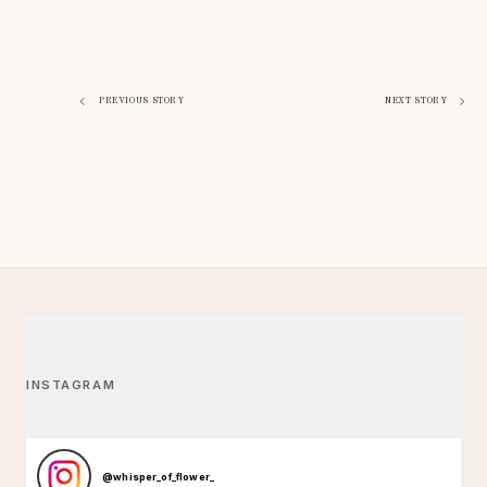
Навигация
PREVIOUS STORY
NEXT STORY
по
записям
INSTAGRAM
@
whisper_of_flower_