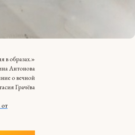
я в образах.»
ина Антонова
иние о вечной
тасия Грачёва
 от