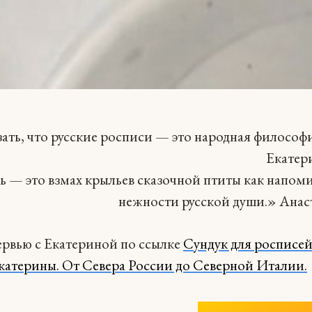
ть, что русские росписи — это народная философи
Екатер
ь — это взмах крыльев сказочной птиты как напом
нежности русской души.» Анас
ервью с Екатериной по ссылке
Сундук для росписей
катерины. От Севера России до Северной Италии.