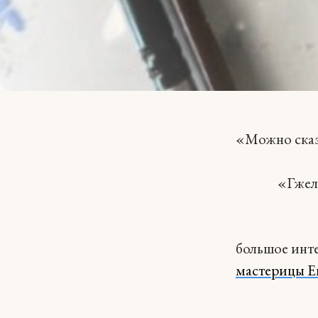
«Можно сказа
«Гжел
большое инт
мастерицы Е