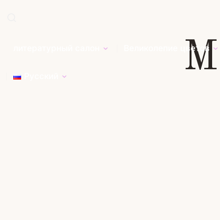
М
литературный салон
Великолепие цветов
Русский