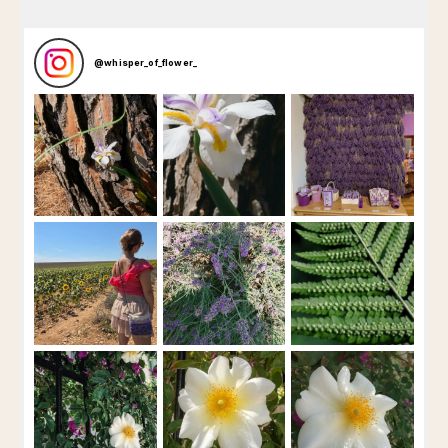
@
whisper_of_flower_