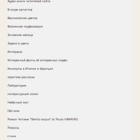
Аудио книги читателей сайта
В мире артистов
Великолепие цветов
Вселенная парфюмерии
Затмение месяца
Зодиак в цвету
Интервью
Интересный факты об интересных людях
Каникулы в Италии и Франции
короткие рассказы
Лаборатория
литературный салон
Небесный миг
Обо мне
Роман Читаем "Dentro acqua" di Paula HAWKINS
Романы
стихи