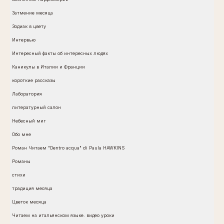
Затмение месяца
Зодиак в цвету
Интервью
Интересный факты об интересных людях
Каникулы в Италии и Франции
короткие рассказы
Лаборатория
литературный салон
Небесный миг
Обо мне
Роман Читаем "Dentro acqua" di Paula HAWKINS
Романы
стихи
традиция месяца
Цветок месяца
Читаем на итальянском языке. видео уроки