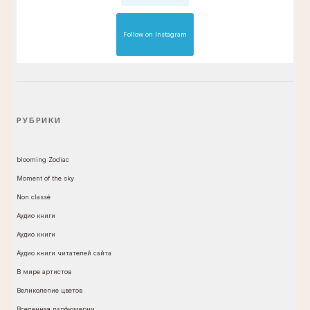
Follow on Instagram
РУБРИКИ
blooming Zodiac
Moment of the sky
Non classé
Аудио книги
Аудио книги
Аудио книги читателей сайта
В мире артистов
Великолепие цветов
Вселенная парфюмерии