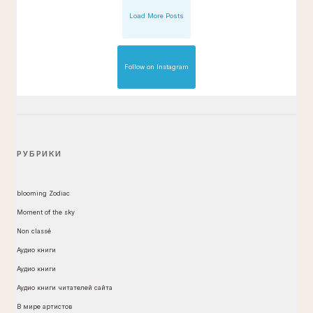
Load More Posts
Follow on Instagram
РУБРИКИ
blooming Zodiac
Moment of the sky
Non classé
Аудио книги
Аудио книги
Аудио книги читателей сайта
В мире артистов