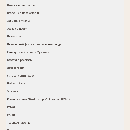
Великолепие цветов
Вселенная парфюмерии
Затмение месяца
Зодиак в цвету
Интервью
Интересный факты об интересных людях
Каникулы в Италии и Франции
короткие рассказы
Лаборатория
литературный салон
Небесный миг
Обо мне
Роман Читаем "Dentro acqua" di Paula HAWKINS
Романы
стихи
традиция месяца