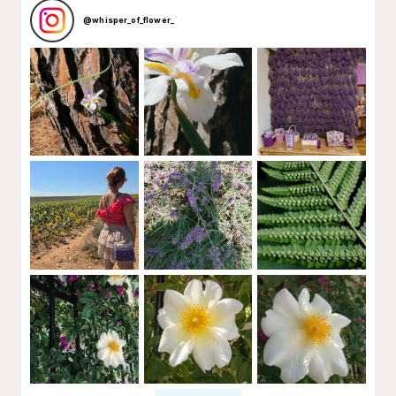
@
whisper_of_flower_