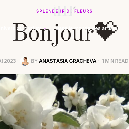
SPLENDEUR DE FLEURS
Bonjour💝
nivers du parfum
Dans le monde des artistes
I 2023
BY
ANASTASIA GRACHEVA
1 MIN READ