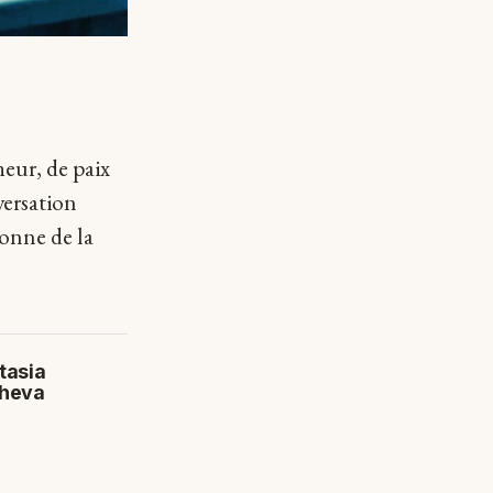
heur, de paix
versation
donne de la
tasia
heva