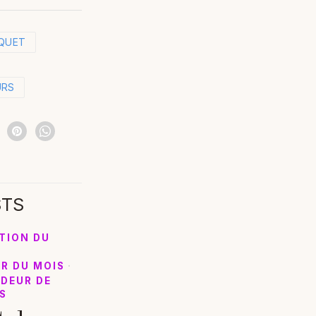
QUET
URS
STS
TION DU
UR DU MOIS
·
DEUR DE
S