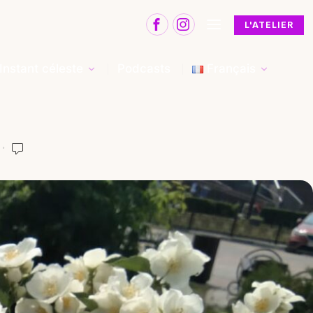
L'ATELIER
Instant céleste
Podcasts
Français