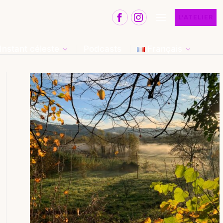
L'ATELIER
Instant céleste
Podcasts
Français