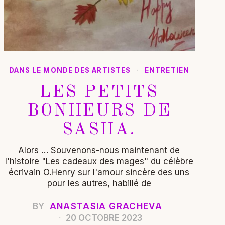
DANS LE MONDE DES ARTISTES
·
ENTRETIEN
LES PETITS
BONHEURS DE
SASHA.
Alors … Souvenons-nous maintenant de
l'histoire "Les cadeaux des mages" du célèbre
écrivain O.Henry sur l'amour sincère des uns
pour les autres, habillé de
BY
ANASTASIA GRACHEVA
20 OCTOBRE 2023