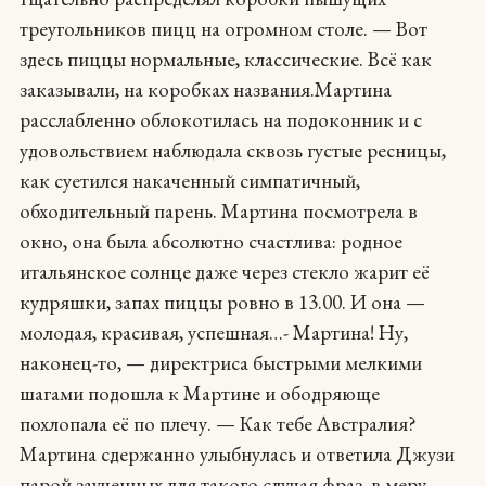
треугольников пицц на огромном столе. — Вот
здесь пиццы нормальные, классические. Всё как
заказывали, на коробках названия.Мартина
расслабленно облокотилась на подоконник и с
удовольствием наблюдала сквозь густые ресницы,
как суетился накаченный симпатичный,
обходительный парень. Мартина посмотрела в
окно, она была абсолютно счастлива: родное
итальянское солнце даже через стекло жарит её
кудряшки, запах пиццы ровно в 13.00. И она —
молодая, красивая, успешная…- Мартина! Ну,
наконец-то, — директриса быстрыми мелкими
шагами подошла к Мартине и ободряюще
похлопала её по плечу. — Как тебе Австралия?
Мартина сдержанно улыбнулась и ответила Джузи
парой заученных для такого случая фраз, в меру