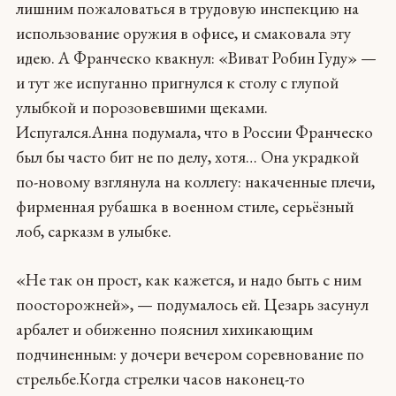
лишним пожаловаться в трудовую инспекцию на
использование оружия в офисе, и смаковала эту
идею. А Франческо квакнул: «Виват Робин Гуду» —
и тут же испуганно пригнулся к столу с глупой
улыбкой и порозовевшими щеками.
Испугался.Анна подумала, что в России Франческо
был бы часто бит не по делу, хотя… Она украдкой
по-новому взглянула на коллегу: накаченные плечи,
фирменная рубашка в военном стиле, серьёзный
лоб, сарказм в улыбке.
«Не так он прост, как кажется, и надо быть с ним
поосторожней», — подумалось ей. Цезарь засунул
арбалет и обиженно пояснил хихикающим
подчиненным: у дочери вечером соревнование по
стрельбе.Когда стрелки часов наконец-то