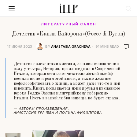
ЛИТЕРАТУРНЫЙ САЛОН
Детектив «Капли Байорона»(Gocce di Byron)
17 ИЮНЯ 2023
BY
ANASTASIA GRACHEVA
91 MINS READ
Детектив с элементами мистики, легкими словно тени в
саду у театра, История, произошедшая в Современной
Италии, которая оставляет читателю лёгкий шлейф
ностальгии по героям этой книги, а также желание
пофилософствовать о жизни, а может даже что-то в ней
изменить..Книга посвящается моим друзьям из славного
города Реджо Эмильи и лигурийскому побережью
Италии. Пусть в вашей любви никогда не будет страха..
АВТОРЫ ПРОИЗВЕДЕНИЯ:
АНАСТАСИЯ ГРАЧЕВА И ПОЛИНА ФИЛИППОВА