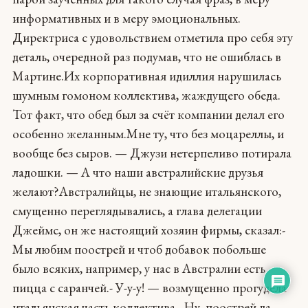
информативных и в меру эмоциональных.
Директриса с удовольствием отметила про себя эту
деталь, очередной раз подумав, что не ошиблась в
Мартине.Их корпоративная идиллия нарушилась
шумным гомоном коллектива, жаждущего обеда.
Тот факт, что обед был за счёт компании делал его
особенно желанным.Мне ту, что без моцареллы, и
вообще без сыров. — Джузи нетерпеливо потирала
ладошки. — А что наши австралийские друзья
желают?Австралийцы, не знающие итальянского,
смущенно переглядывались, а глава делегации
Джеймс, он же настоящий хозяин фирмы, сказал:-
Мы любим поострей и чтоб добавок побольше
было всяких, например, у нас в Австралии есть
пицца с саранчей.- У-у-у! — возмущенно прогудела
итальянская часть коллектива.- Ну, поострей да