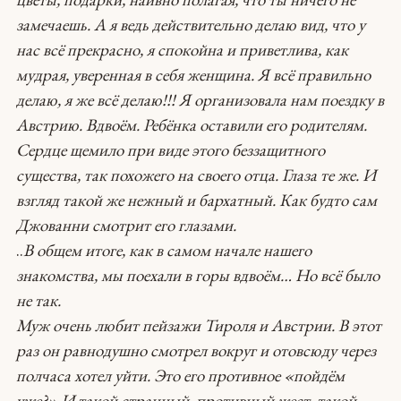
замечаешь. А я ведь действительно делаю вид, что у
нас всё прекрасно, я спокойна и приветлива, как
мудрая, уверенная в себя женщина. Я всё правильно
делаю, я же всё делаю!!! Я организовала нам поездку в
Австрию. Вдвоём. Ребёнка оставили его родителям.
Сердце щемило при виде этого беззащитного
существа, так похожего на своего отца. Глаза те же. И
взгляд такой же нежный и бархатный. Как будто сам
Джованни смотрит его глазами.
..
В общем итоге, как в самом начале нашего
знакомства, мы поехали в горы вдвоём… Но всё было
не так.
Муж очень любит пейзажи Тироля и Австрии. В этот
раз он равнодушно смотрел вокруг и отовсюду через
полчаса хотел уйти. Это его противное «пойдём
уже?» И такой
странный, противный жест, такой