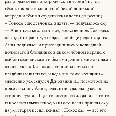
разглядывал её: по-королевски высокий пучок
тёмных волос с элегантной белой шпилькой
впереди и тёмная студенческая челка до ресниц.
«Совсем еще девчонка, видать, — подумалось ему.
— А вот платье элегантное, женственное. Так здесь
не ходят на работу, так здесь вообще редко ходят».
Анна поднялась и присоединилась к вошедшей
полноватой блондинке в диком чёрном наряде, с
выбритыми висками и белыми длинными локонами
на затылке. «Вот такие сатанисты ночью по
кладбищам шастают, и ведь она тоже женщина», —
мысленно усмехнулся Джованни и… посмотрел на
прямую спину Анны, элегантно удаляющуюся в
сторону кухни. И где-то внутри стало давить что-то
такое ностальгическое, какая-то песня пришла ему
на ум, старая песня, южная… Походка… — всё это