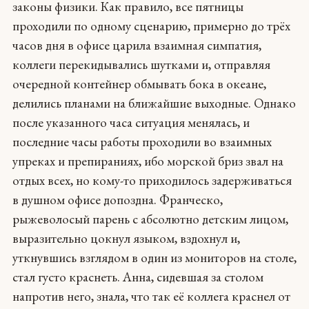
законы физики. Как правило, все пятницы
проходили по одному сценарию, примерно до трёх
часов дня в офисе царила взаимная симпатия,
коллеги перекидывались шутками и, отправляя
очередной контейнер обмывать бока в океане,
делились планами на ближайшие выходные. Однако
после указанного часа ситуация менялась, и
последние часы работы проходили во взаимных
упреках и препираниях, ибо морской бриз звал на
отдых всех, но кому-то приходилось задерживаться
в душном офисе допоздна. Франческо,
рыжеволосый парень с абсолютно детским лицом,
выразительно цокнул языком, вздохнул и,
уткнувшись взглядом в один из мониторов на столе,
стал густо краснеть. Анна, сидевшая за столом
напротив него, знала, что так её коллега краснел от