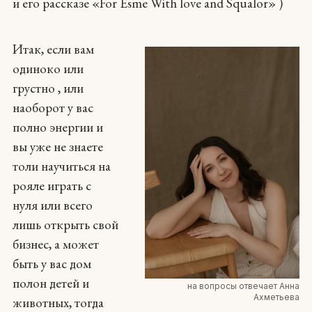
и его рассказе «For Esme With love and Squalor» )
Итак, если вам
одиноко или
грустно , или
наоборот у вас
полно энергии и
вы уже не знаете
толи научиться на
рояле играть c
нуля или всего
лишь открыть свой
бизнес, а может
быть у вас дом
полон детей и
на вопросы отвечает Анна
Ахметьева
животных, тогда