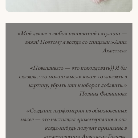
«Мой девиз: в любой непонятной ситуации —
вяжи! Поэтому я всегда со спицами.»Анна
Ахметьева
«Повышивать — это поколдовать)) Я бы
сказала, что можно мысли какие-то завязать в
картину, убрать или наоборот добавить.»
Полина Филиппова
«Создание парфюмерии из обыкновенных
масел — это настоящая ароматерпапия и она
когда-нибудь получит признание в
косметологии» Анастасия Грачева.