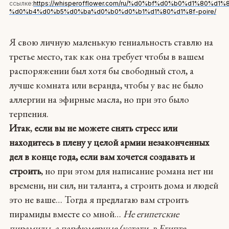
ссылке:
https://whisperofflower.com/ru/%d0%bf%d0%b0%d1%80%d
%d0%b4%d0%b5%d0%ba%d0%b0%d0%b1%d1%80%d1%8f-poire/
Я свою личную маленькую гениальность ставлю на
третье место, так как она требует чтобы в вашем
распоряжении был хотя бы свободный стол, а
лучше комната или веранда, чтобы у вас не было
аллергии на эфирные масла, но при это было
терпения.
Итак
,
если вы не можете снять стресс или
находитесь в плену у целой армии незаконченных
дел в конце года, если вам хочется создавать и
строить
, но при этом для написание романа нет ни
времени, ни сил, ни таланта, а строить дома и людей
это не ваше… Тогда я предлагаю вам строить
пирамиды вместе со мной…
Не египетские
пирамиды, а парфюмерные (кстати, в Египте