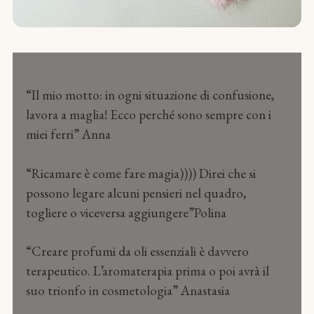
“Il mio motto: in ogni situazione di confusione,
lavora a maglia! Ecco perché sono sempre con i
miei ferri” Anna
“Ricamare è come fare magia)))) Direi che si
possono legare alcuni pensieri nel quadro,
togliere o viceversa aggiungere”Polina
“Creare profumi da oli essenziali è davvero
terapeutico. L’aromaterapia prima o poi avrà il
suo trionfo in cosmetologia” Anastasia