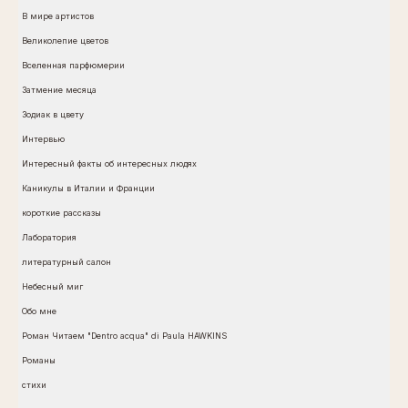
В мире артистов
Великолепие цветов
Вселенная парфюмерии
Затмение месяца
Зодиак в цвету
Интервью
Интересный факты об интересных людях
Каникулы в Италии и Франции
короткие рассказы
Лаборатория
литературный салон
Небесный миг
Обо мне
Роман Читаем "Dentro acqua" di Paula HAWKINS
Романы
стихи