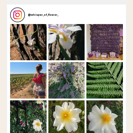
@
whisper_of_flower_