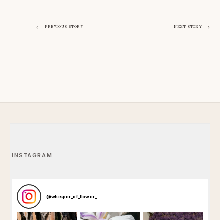
Navigation
PREVIOUS STORY
NEXT STORY
de
l’article
INSTAGRAM
@
whisper_of_flower_