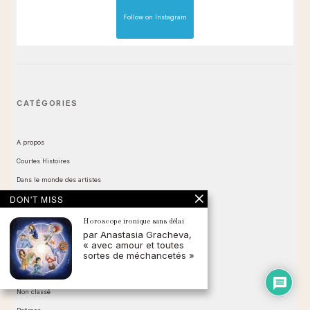
Follow on Instagram
CATÉGORIES
A propos
Courtes Histoires
Dans le monde des artistes
DON'T MISS
Eclipse du mois
Entretien
Horoscope ironique sans délai
par Anastasia Gracheva,
Fleur du mois
« avec amour et toutes
sortes de méchancetés »
Instant céleste
Le laboratoire
Non classé