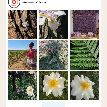
@
whisper_of_flower_