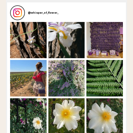
@
whisper_of_flower_