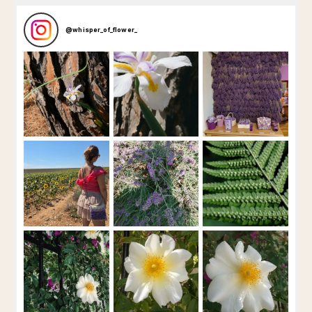
@
whisper_of_flower_