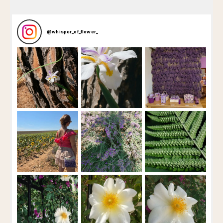
@
whisper_of_flower_