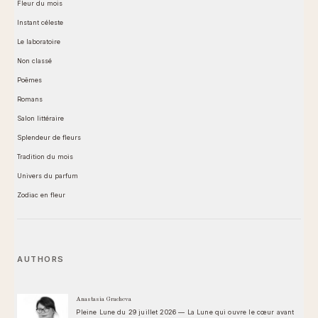
Fleur du mois
Instant céleste
Le laboratoire
Non classé
Poêmes
Romans
Salon littéraire
Splendeur de fleurs
Tradition du mois
Univers du parfum
Zodiac en fleur
AUTHORS
Anastasia Gracheva
Pleine Lune du 29 juillet 2026 — La Lune qui ouvre le cœur avant