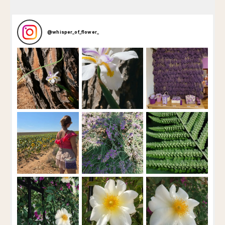
@
whisper_of_flower_