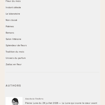
Fleur du mois
Instant céleste
Le laboratoire
Non classé
Poêmes
Romans
Salon littéraire
Splendeur de fleurs
Tradition du mois
Univers du parfum
Zodiac en fleur
AUTHORS
Anastasia Gracheva
Pleine Lune du 29 juillet 2026 — La Lune qui ouvre le cœur avant