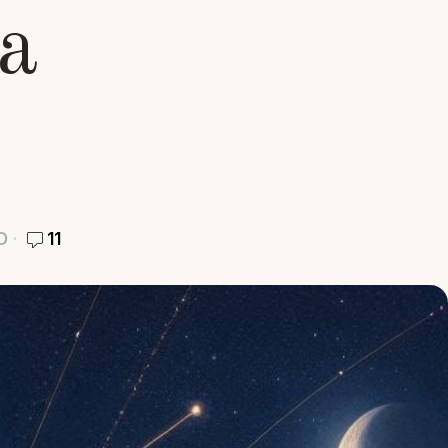
а
D
11