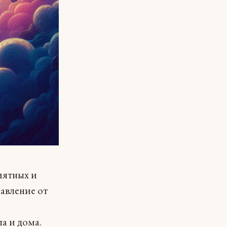
риятных и
авление от
а и дома.