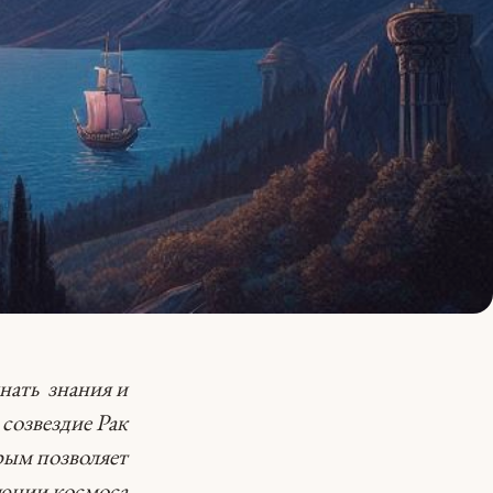
нать знания и
созвездие Рак
рым позволяет
люции космоса