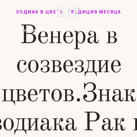
ЗОДИАК В ЦВЕТУ
·
ТРАДИЦИЯ МЕСЯЦА
Венера в
Вселенная парфюмерии
В мире артистов
созвездие
цветов.Знак
зодиака Рак 