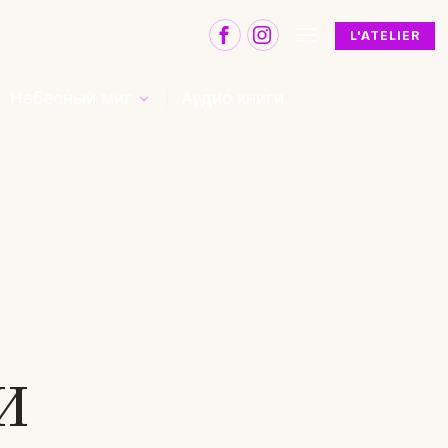
L'ATELIER
Небесный миг
Аудио книги
и