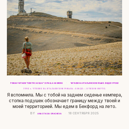
·
РОМАН ЧИТАЕМ "DENTRO ACQUA" DI PAULA HAWKINS
ЧИТАЕМ НА ИТАЛЬЯНСКОМ ЯЗЫКЕ. ВИДЕО УРОКИ
УРОК 4. ЧТЕНИЕ НА ИТАЛЬЯНСКОМ РОМАНА «В ВОДЕ» ( В ТИХОМ ОМУТЕ)
Я вспомнила. Мы с тобой на заднем сиденье кемпера,
стопка подушек обозначает границу между твоей и
моей территорией. Мы едем в Бекфорд на лето.
BY
18 СЕНТЯБРЯ 2025
ANASTASIA GRACHEVA