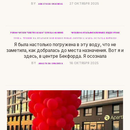
BY
27 ОКТЯБРЯ 2025
ANASTASIA GRACHEVA
·
РОМАН ЧИТАЕМ "DENTRO ACQUA" DI PAULA HAWKINS
ЧИТАЕМ НА ИТАЛЬЯНСКОМ ЯЗЫКЕ. ВИДЕО УРОКИ
УРОК 8. ЧТЕНИЕ НА ИТАЛЬЯНСКОМ ЯЗЫКЕ РОМАН «DENTRO L’ACQUA» DI PAULA HAWKINS
Я была настолько погружена в эту воду, что не
заметила, как добралась до места назначения. Вот я и
здесь, в центре Бекфорда. Я осознала
BY
16 ОКТЯБРЯ 2025
ANASTASIA GRACHEVA