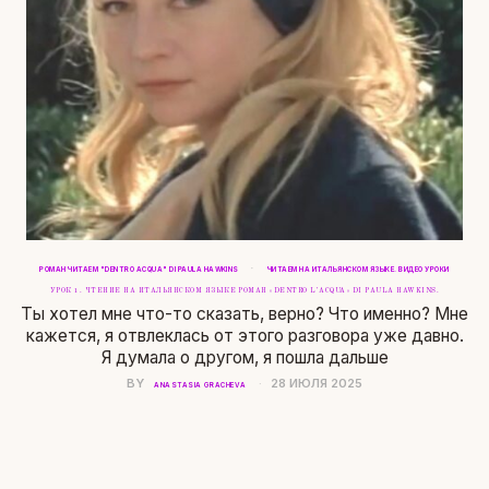
·
РОМАН ЧИТАЕМ "DENTRO ACQUA" DI PAULA HAWKINS
ЧИТАЕМ НА ИТАЛЬЯНСКОМ ЯЗЫКЕ. ВИДЕО УРОКИ
УРОК 1. ЧТЕНИЕ НА ИТАЛЬЯНСКОМ ЯЗЫКЕ РОМАН «DENTRO L’ACQUA» DI PAULA HAWKINS.
Ты хотел мне что-то сказать, верно? Что именно? Мне
кажется, я отвлеклась от этого разговора уже давно.
Я думала о другом, я пошла дальше
BY
28 ИЮЛЯ 2025
ANASTASIA GRACHEVA