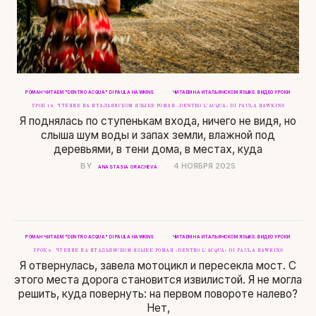
·
РОМАН ЧИТАЕМ "DENTRO ACQUA" DI PAULA HAWKINS
ЧИТАЕМ НА ИТАЛЬЯНСКОМ ЯЗЫКЕ. ВИДЕО УРОКИ
УРОК 10. ЧТЕНИЕ НА ИТАЛЬЯНСКОМ ЯЗЫКЕ РОМАН «DENTRO L’ACQUA» DI PAULA HAWKINS
Я поднялась по ступенькам входа, ничего не видя, но
слыша шум воды и запах земли, влажной под
деревьями, в тени дома, в местах, куда
BY
4 НОЯБРЯ 2025
ANASTASIA GRACHEVA
·
РОМАН ЧИТАЕМ "DENTRO ACQUA" DI PAULA HAWKINS
ЧИТАЕМ НА ИТАЛЬЯНСКОМ ЯЗЫКЕ. ВИДЕО УРОКИ
УРОК 9. ЧТЕНИЕ НА ИТАЛЬЯНСКОМ ЯЗЫКЕ РОМАН «DENTRO L’ACQUA» DI PAULA HAWKINS
Я отвернулась, завела мотоцикл и пересекла мост. С
этого места дорога становится извилистой. Я не могла
решить, куда повернуть: на первом повороте налево?
Нет,