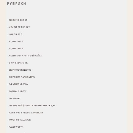
РУБРИКИ
BLOOMING ZODIAC
MOMENT OF THE SKY
NON CLASSÉ
АУДИО КНИГИ
АУДИО КНИГИ
АУДИО КНИГИ ЧИТАТЕЛЕЙ САЙТА
В МИРЕ АРТИСТОВ
ВЕЛИКОЛЕПИЕ ЦВЕТОВ
ВСЕЛЕННАЯ ПАРФЮМЕРИИ
ЗАТМЕНИЕ МЕСЯЦА
ЗОДИАК В ЦВЕТУ
ИНТЕРВЬЮ
ИНТЕРЕСНЫЙ ФАКТЫ ОБ ИНТЕРЕСНЫХ ЛЮДЯХ
КАНИКУЛЫ В ИТАЛИИ И ФРАНЦИИ
КОРОТКИЕ РАССКАЗЫ
ЛАБОРАТОРИЯ