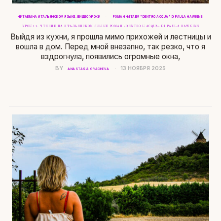
·
ЧИТАЕМ НА ИТАЛЬЯНСКОМ ЯЗЫКЕ. ВИДЕО УРОКИ
РОМАН ЧИТАЕМ "DENTRO ACQUA" DI PAULA HAWKINS
УРОК 11. ЧТЕНИЕ НА ИТАЛЬЯНСКОМ ЯЗЫКЕ РОМАН «DENTRO L’ACQUA» DI PAULA HAWKINS
Выйдя из кухни, я прошла мимо прихожей и лестницы и
вошла в дом. Перед мной внезапно, так резко, что я
вздрогнула, появились огромные окна,
BY
13 НОЯБРЯ 2025
ANASTASIA GRACHEVA