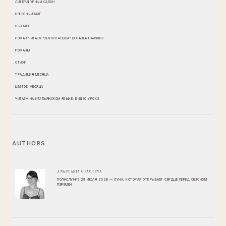
ЛИТЕРАТУРНЫЙ САЛОН
НЕБЕСНЫЙ МИГ
ОБО МНЕ
РОМАН ЧИТАЕМ "DENTRO ACQUA" DI PAULA HAWKINS
РОМАНЫ
СТИХИ
ТРАДИЦИЯ МЕСЯЦА
ЦВЕТОК МЕСЯЦА
ЧИТАЕМ НА ИТАЛЬЯНСКОМ ЯЗЫКЕ. ВИДЕО УРОКИ
AUTHORS
ANASTASIA GRACHEVA
ПОЛНОЛУНИЕ 29 ИЮЛЯ 2026 — ЛУНА, КОТОРАЯ ОТКРЫВАЕТ СЕРДЦЕ ПЕРЕД СЕЗОНОМ
ПЕРЕМЕН