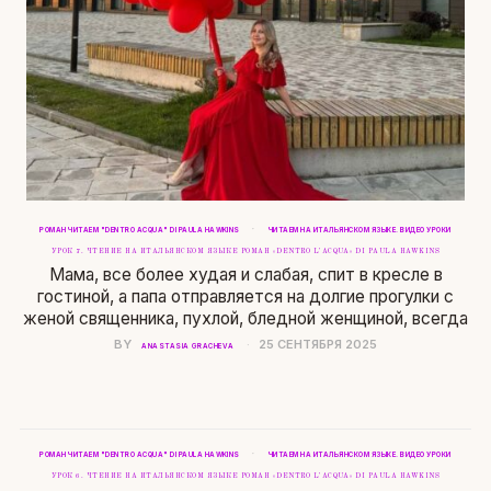
·
РОМАН ЧИТАЕМ "DENTRO ACQUA" DI PAULA HAWKINS
ЧИТАЕМ НА ИТАЛЬЯНСКОМ ЯЗЫКЕ. ВИДЕО УРОКИ
УРОК 7. ЧТЕНИЕ НА ИТАЛЬЯНСКОМ ЯЗЫКЕ РОМАН «DENTRO L’ACQUA» DI PAULA HAWKINS
Мама, все более худая и слабая, спит в кресле в
гостиной, а папа отправляется на долгие прогулки с
женой священника, пухлой, бледной женщиной, всегда
BY
25 СЕНТЯБРЯ 2025
ANASTASIA GRACHEVA
·
РОМАН ЧИТАЕМ "DENTRO ACQUA" DI PAULA HAWKINS
ЧИТАЕМ НА ИТАЛЬЯНСКОМ ЯЗЫКЕ. ВИДЕО УРОКИ
УРОК 6. ЧТЕНИЕ НА ИТАЛЬЯНСКОМ ЯЗЫКЕ РОМАН «DENTRO L’ACQUA» DI PAULA HAWKINS