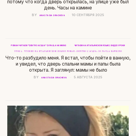
потому что когда дверь открылась, на улице уже был
день. Часы на камине
BY
10 СЕНТЯБРЯ 2025
ANASTASIA GRACHEVA
·
РОМАН ЧИТАЕМ "DENTRO ACQUA" DI PAULA HAWKINS
ЧИТАЕМ НА ИТАЛЬЯНСКОМ ЯЗЫКЕ. ВИДЕО УРОКИ
УРОК 2. ЧТЕНИЕ НА ИТАЛЬЯНСКОМ ЯЗЫКЕ РОМАН «DENTRO L’ACQUA» DI PAULA HAWKINS
Что-то разбудило меня. Я встал, чтобы пойти в ванную,
и увидел, что дверь спальни мамы и папы была
открыта. Я заглянул: мамы не было
BY
5 АВГУСТА 2025
ANASTASIA GRACHEVA