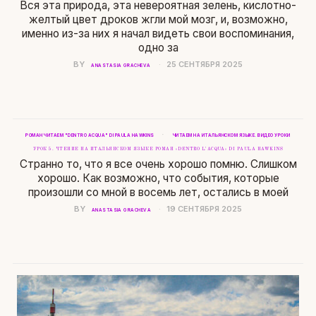
Вся эта природа, эта невероятная зелень, кислотно-
желтый цвет дроков жгли мой мозг, и, возможно,
именно из-за них я начал видеть свои воспоминания,
одно за
BY
25 СЕНТЯБРЯ 2025
ANASTASIA GRACHEVA
·
РОМАН ЧИТАЕМ "DENTRO ACQUA" DI PAULA HAWKINS
ЧИТАЕМ НА ИТАЛЬЯНСКОМ ЯЗЫКЕ. ВИДЕО УРОКИ
УРОК 5. ЧТЕНИЕ НА ИТАЛЬЯНСКОМ ЯЗЫКЕ РОМАН «DENTRO L’ACQUA» DI PAULA HAWKINS
Странно то, что я все очень хорошо помню. Слишком
хорошо. Как возможно, что события, которые
произошли со мной в восемь лет, остались в моей
BY
19 СЕНТЯБРЯ 2025
ANASTASIA GRACHEVA