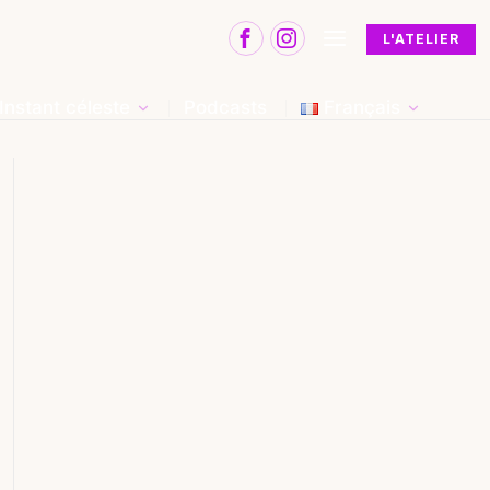
L'ATELIER
Instant céleste
Podcasts
Français