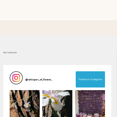
INSTAGRAM
Follow on Instagram
@
whisper_of_flower_