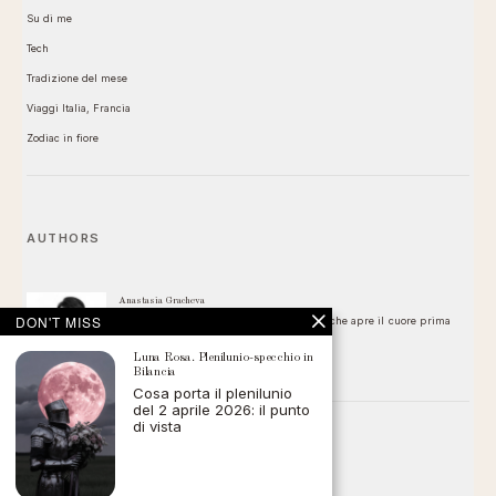
Su di me
Tech
Tradizione del mese
Viaggi Italia, Francia
Zodiac in fiore
AUTHORS
Anastasia Gracheva
DON'T MISS
Plenilunio del 29 luglio 2026 — La Luna che apre il cuore prima
della stagione dei cambiamenti
Luna Rosa. Plenilunio-specchio in
Bilancia
Cosa porta il plenilunio
del 2 aprile 2026: il punto
di vista
FOLLOW