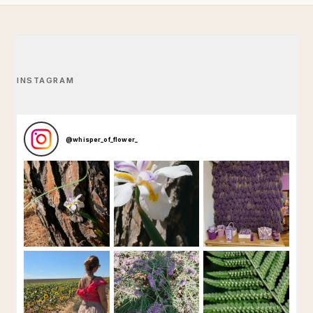
INSTAGRAM
@
whisper_of_flower_