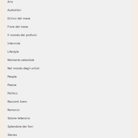
Arts
Audiolibri
Eclissi del mese
Fiore del mese
Il mondo dei profumi
Intervista
Lifestyle
Momento celestiale
Nel mondo degli artisti
People
Poesie
Politics
Racconti brevi
Romanzi
Salone letterario
Splendore dei fiori
Stories