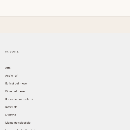
CATEGORIE
Arts
Audiolibri
Eclissi del mese
Fiore del mese
Il mondo dei profumi
Intervista
Lifestyle
Momento celestiale