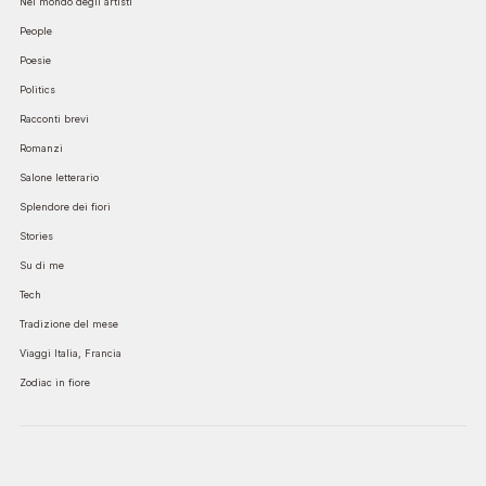
Nel mondo degli artisti
People
Poesie
Politics
Racconti brevi
Romanzi
Salone letterario
Splendore dei fiori
Stories
Su di me
Tech
Tradizione del mese
Viaggi Italia, Francia
Zodiac in fiore