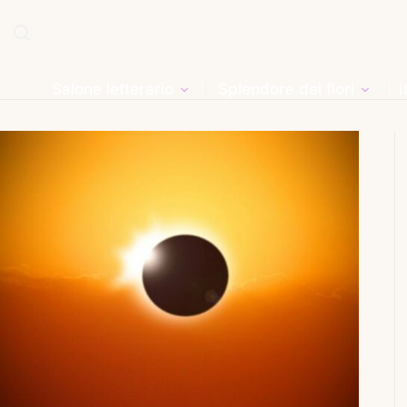
Salone letterario
Splendore dei fiori
I