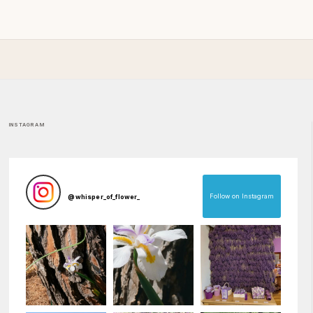
INSTAGRAM
Follow on Instagram
@
whisper_of_flower_