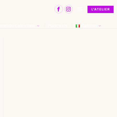
L'ATELIER
mento celestiale
Podcasts
Italiano