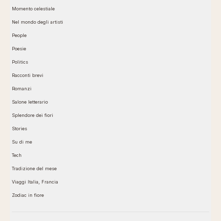
Momento celestiale
Nel mondo degli artisti
People
Poesie
Politics
Racconti brevi
Romanzi
Salone letterario
Splendore dei fiori
Stories
Su di me
Tech
Tradizione del mese
Viaggi Italia, Francia
Zodiac in fiore