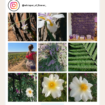
@
whisper_of_flower_