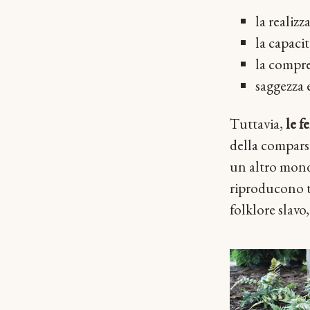
la realizz
la capacit
la compre
saggezza 
Tuttavia,
le f
della compars
un altro mondo
riproducono tr
folklore slav