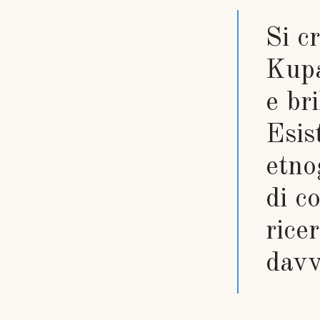
Si c
Kupa
e br
Esis
etno
di c
rice
davv