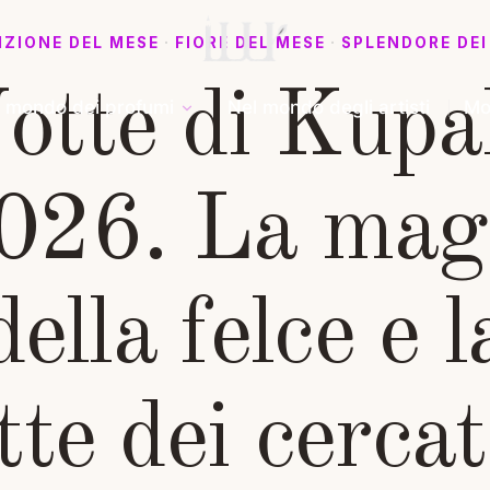
IZIONE DEL MESE
·
FIORE DEL MESE
·
SPLENDORE DEI 
otte di Kupa
l mondo dei profumi
Nel mondo degli artisti
Mo
026. La mag
della felce e l
tte dei cercat