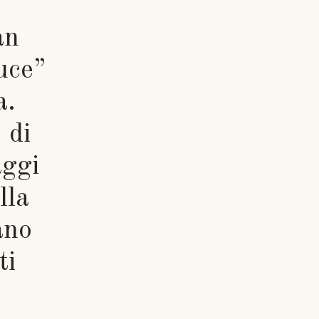
an
luce”
a.
 di
aggi
lla
ano
ti