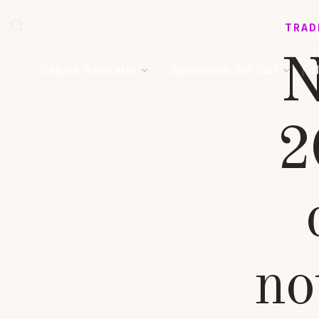
TRAD
N
Salone letterario
Splendore dei fiori
I
2
no