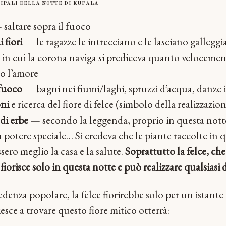
IPALI DELLA NOTTE DI KUPALA
saltare sopra il fuoco
 fiori
— le ragazze le intrecciano e le lasciano galleggi
in cui la corona naviga si prediceva quanto veloceme
o l’amore
fuoco
— bagni nei fiumi/laghi, spruzzi d’acqua, danze 
oni
e ricerca del fiore di felce (simbolo della realizzazion
di erbe
— secondo la leggenda, proprio in questa notte 
potere speciale… Si credeva che le piante raccolte in 
sero meglio la casa e la salute.
Soprattutto la felce, ch
iorisce solo in questa notte e può realizzare qualsiasi d
denza popolare, la felce fiorirebbe solo per un istante 
esce a trovare questo fiore mitico otterrà: