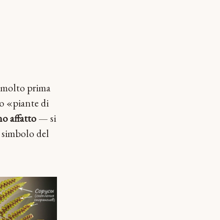
molto prima
o «piante di
o affatto
— si
o simbolo del