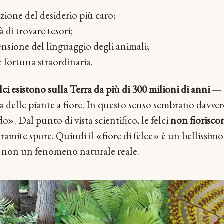
azione del desiderio più caro;
à di trovare tesori;
nsione del linguaggio degli animali;
e fortuna straordinaria.
elci esistono sulla Terra da più di 300 milioni di anni
— 
a delle piante a fiore. In questo senso sembrano davver
». Dal punto di vista scientifico, le felci
non fioriscon
amite spore. Quindi il «fiore di felce» è un bellissim
o, non un fenomeno naturale reale.