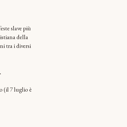
este slave più
istiana della
i tra i diversi
…
o (il 7 luglio è