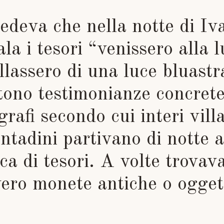
redeva che nella notte di Iv
la i tesori “venissero alla 
illassero di una luce bluastr
tono testimonianze concrete
grafi secondo cui interi vill
ontadini partivano di notte a
rca di tesori. A volte trovav
ero monete antiche o ogget