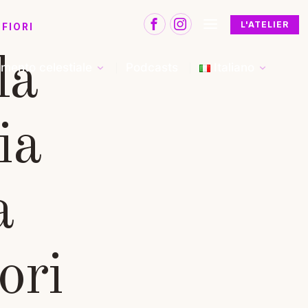
L'ATELIER
FIORI
la
mento celestiale
Podcasts
Italiano
ia
a
ori