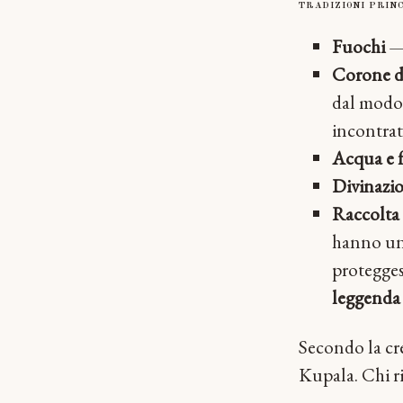
TRADIZIONI PRINC
Fuochi
— 
Corone di
dal modo 
incontrat
Acqua e 
Divinazi
Raccolta 
hanno un 
protegges
leggenda f
Secondo la cre
Kupala. Chi ri